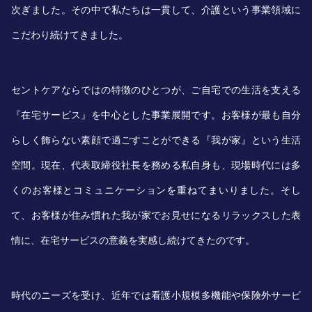
お知らせ
次ぎました。その中で私たちは一貫して、介護という事業領域に
こだわり続けてきました。
処遇改善の取組
セントケアならではの特徴のひとつが、ご自宅での生活を支える
動画で見る
『在宅サービス』を中心とした事業展開です。お客様が最も自分
らしく飾らない素顔で過ごすことができる『我が家』という生活
空間。現在、代表取締役社長を務める私自身も、現場時代には多
お問合せ･応募
くのお客様とコミュニケーションを重ねてまいりました。そし
て、お客様が住み慣れた我が家でお見せになるリラックスした表
求人案件
情に、在宅サービスの意義を実感し続けてきたのです。
時代のニーズを受け、近年では看護小規模多機能や保険外サービ