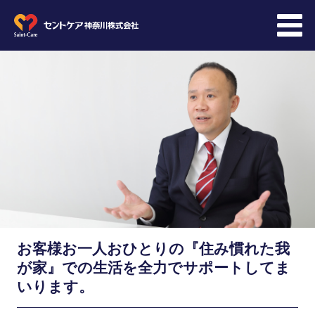
会社概要
会社情報
採用情報
お客様お一人おひとりの
『住み慣れた我
教育
が家』での生活を
全力でサポートしてま
いります。
先輩メッセージ