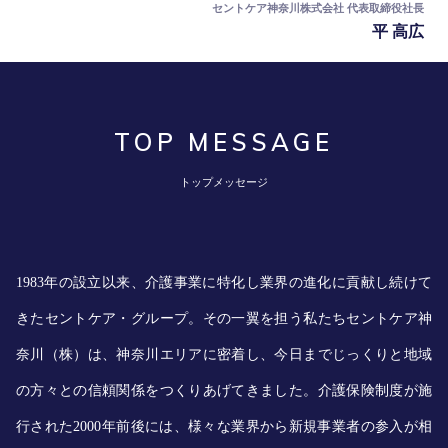
セントケア神奈川株式会社 代表取締役社長
平 高広
職種紹介
数字で見るセントケア神奈川
TOP MESSAGE
トップメッセージ
福利厚生
1983年の設立以来、介護事業に特化し業界の進化に貢献し続けて
事業所紹介
きたセントケア・グループ。その一翼を担う私たちセントケア神
奈川（株）は、神奈川エリアに密着し、今日までじっくりと地域
サービス紹介
の方々との信頼関係をつくりあげてきました。介護保険制度が施
行された2000年前後には、様々な業界から新規事業者の参入が相