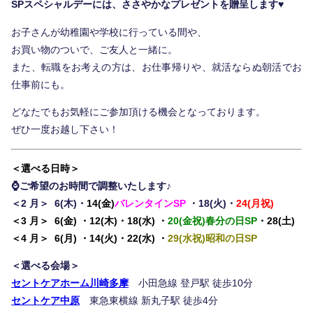
SPスペシャルデーには、ささやかなプレゼントを贈呈します♥
お子さんが幼稚園や学校に行っている間や、
職種紹介
お買い物のついで、ご友人と一緒に。
また、転職をお考えの方は、お仕事帰りや、就活ならぬ朝活でお
仕事前にも。
数字で見るセントケア神奈川
どなたでもお気軽にご参加頂ける機会となっております。
ぜひ一度お越し下さい！
福利厚生
＜選べる日時
＞
⌚ご希望のお時間で調整いたします♪
事業所紹介
＜2 月＞ 6(木)・
14(金)
バレンタインSP
・18(火)・
24(月祝)
＜3 月＞ 6(金) ・12(木)・18(水) ・
20(金祝)春分の日SP
・28(土)
＜4 月＞ 6(月) ・14(火
)・22(水) ・
29(水祝)昭和の日SP
サービス紹介
＜選べる会場＞
セントケアホーム川崎多摩
小田急線 登戸駅 徒歩10分
セントケア中原
東急東横線 新丸子駅 徒歩4分