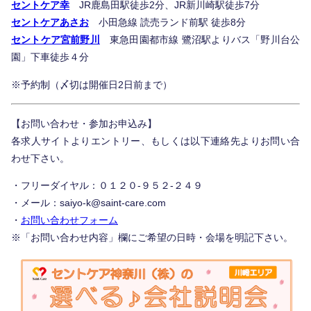
お知らせ
セントケア幸
JR鹿島田駅徒歩2分、JR新川崎駅徒歩7分
セントケアあさお
小田急線 読売ランド前駅 徒歩8分
セントケア宮前野川
東急田園都市線 鷺沼駅よりバス「野川台公
処遇改善の取組
園」下車徒歩４分
※予約制（〆切は開催日2日前まで）
動画で見る
【お問い合わせ・参加お申込み】
各求人サイトよりエントリー、もしくは以下連絡先よりお問い合
わせ下さい。
お問合せ･応募
・フリーダイヤル：０１２０-９５２-２４９
・メール：saiyo-k@saint-care.com
求人案件
・
お問い合わせフォーム
※「お問い合わせ内容」欄にご希望の日時・会場を明記下さい。