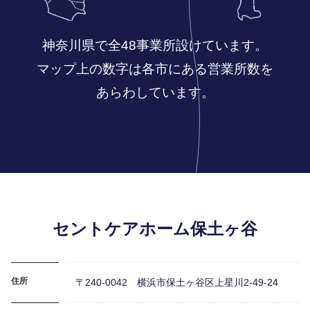
職種紹介
神奈川県で全48事業所設けています。
マップ上の数字は各市にある営業所数を
数字で見るセントケア神奈川
あらわしています。
福利厚生
事業所紹介
セントケアホーム保土ヶ谷
サービス紹介
住所
〒240-0042 横浜市保土ヶ谷区上星川2-49-24