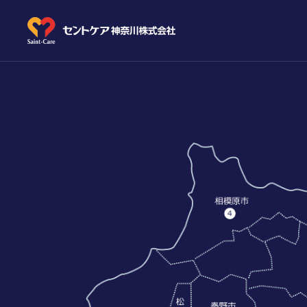
教育
先輩メ