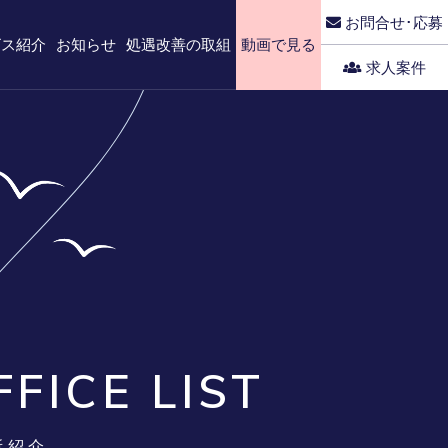
お問合せ･応募
ビス紹介
お知らせ
処遇改善の取組
動画で見る
求人案件
奈川
福利厚生
FFICE LIST
所紹介