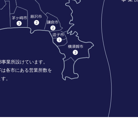
8事業所設けています。
字は各市にある営業所数を
ます。